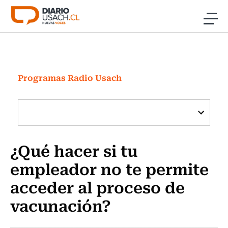
Click acá para ir directamente al contenido
Noticias
Investigación
Programas Radio Usach
Cultura
Programas Radio y TV Usach
¿Qué hacer si tu
empleador no te permite
acceder al proceso de
vacunación?