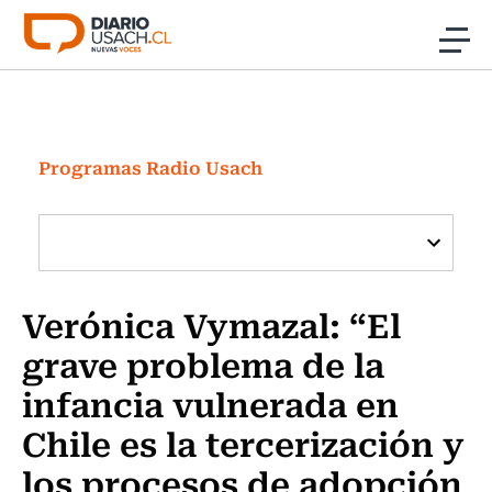
Click acá para ir directamente al contenido
Noticias
Investigación
Programas Radio Usach
Cultura
Programas Radio y TV Usach
Verónica Vymazal: “El
grave problema de la
infancia vulnerada en
Chile es la tercerización y
los procesos de adopción