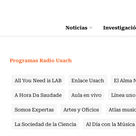
Click acá para ir directamente al contenido
Noticias
Investigaci
Programas Radio Usach
All You Need is LAB
Enlace Usach
El Alma 
A Hora Da Saudade
Aula en vivo
Línea uno
Somos Expertas
Artes y Oficios
Atlas music
La Sociedad de la Ciencia
Al Día con la Música