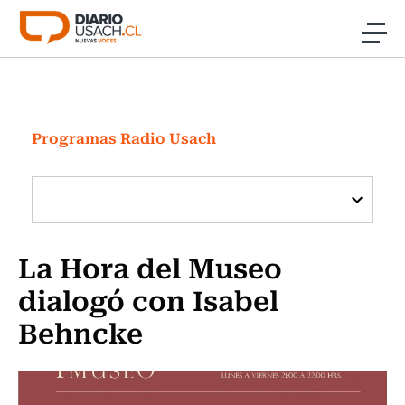
Click acá para ir directamente al contenido
Noticias
Investigación
Programas Radio Usach
Cultura
Programas Radio y TV Usach
La Hora del Museo
dialogó con Isabel
Behncke