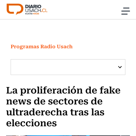
Click acá para ir directamente al contenido
Noticias
Investigación
Programas Radio Usach
Cultura
Programas Radio y TV Usach
La proliferación de fake
news de sectores de
ultraderecha tras las
elecciones