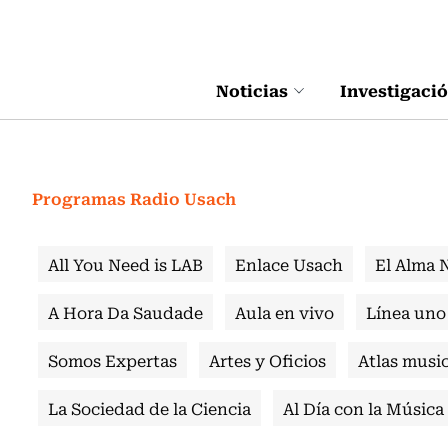
Click acá para ir directamente al contenido
Noticias
Investigaci
Programas Radio Usach
All You Need is LAB
Enlace Usach
El Alma 
A Hora Da Saudade
Aula en vivo
Línea uno
Somos Expertas
Artes y Oficios
Atlas music
La Sociedad de la Ciencia
Al Día con la Música