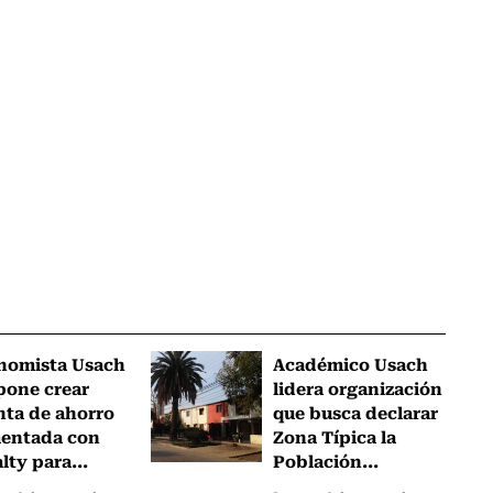
nomista Usach
Académico Usach
pone crear
lidera organización
nta de ahorro
que busca declarar
mentada con
Zona Típica la
lty para...
Población...