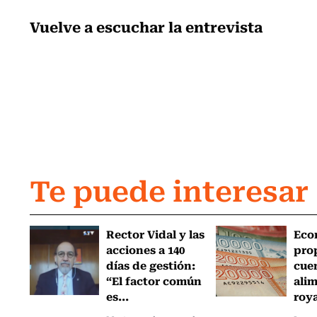
Vuelve a escuchar la entrevista
Te puede interesar
Rector Vidal y las
Eco
acciones a 140
pro
días de gestión:
cue
“El factor común
ali
es...
roya