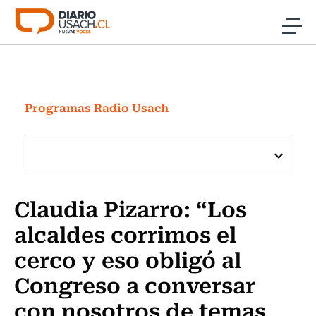
Click acá para ir directamente al contenido
Noticias
Investigación
Programas Radio Usach
Cultura
Programas Radio y TV Usach
Claudia Pizarro: “Los
alcaldes corrimos el
cerco y eso obligó al
Congreso a conversar
con nosotros de temas