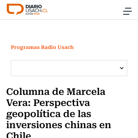
Click acá para ir directamente al contenido
Noticias
Investigación
Programas Radio Usach
Cultura
Programas Radio y TV Usach
Columna de Marcela
Vera: Perspectiva
geopolítica de las
inversiones chinas en
Chile