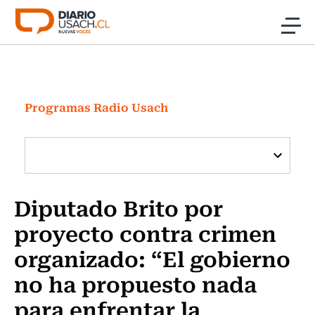
Click acá para ir directamente al contenido
Noticias
Investigación
Programas Radio Usach
Cultura
Programas Radio y TV Usach
Diputado Brito por
proyecto contra crimen
organizado: “El gobierno
no ha propuesto nada
para enfrentar la