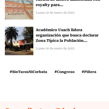
royalty para...
Lunes 16 de enero de 2023
Académico Usach lidera
organización que busca declarar
Zona Típica la Población...
Lunes 16 de enero de 2023
#SinTacosNiCorbata
#Congreso
#Piñera