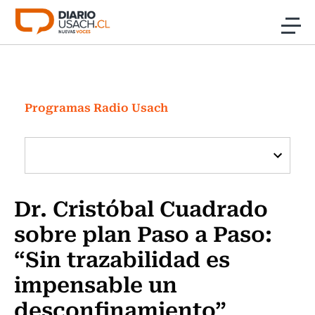
Click acá para ir directamente al contenido
Noticias
Investigación
Programas Radio Usach
Cultura
Programas Radio y TV Usach
Dr. Cristóbal Cuadrado
sobre plan Paso a Paso:
“Sin trazabilidad es
impensable un
desconfinamiento”