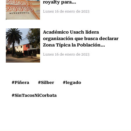
royalty para...
Lunes 16 de enero de 2023
Académico Usach lidera
organización que busca declarar
Zona Típica la Población...
Lunes 16 de enero de 2023
#Piñera
#Silber
#legado
#SinTacosNiCorbata