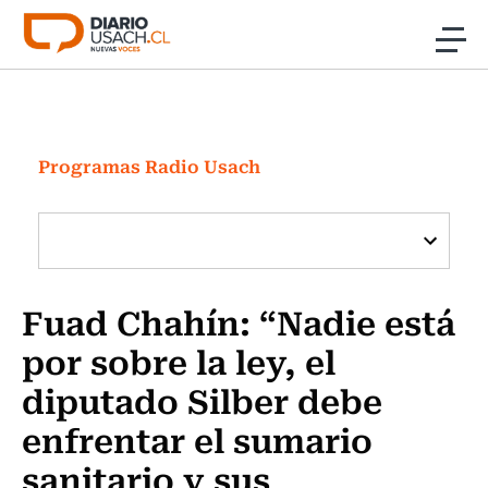
Click acá para ir directamente al contenido
Noticias
Investigación
Programas Radio Usach
Cultura
Programas Radio y TV Usach
Fuad Chahín: “Nadie está
por sobre la ley, el
diputado Silber debe
enfrentar el sumario
sanitario y sus