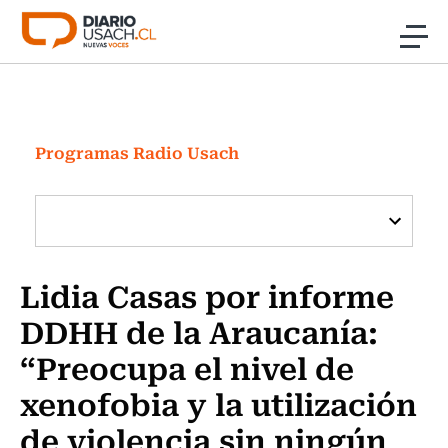
Click acá para ir directamente al contenido
Noticias
Investigación
Programas Radio Usach
Cultura
Programas Radio y TV Usach
Lidia Casas por informe
DDHH de la Araucanía:
“Preocupa el nivel de
xenofobia y la utilización
de violencia sin ningún