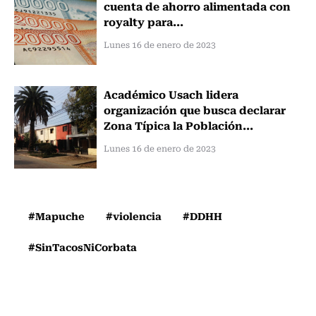
cuenta de ahorro alimentada con
royalty para...
Lunes 16 de enero de 2023
Académico Usach lidera
organización que busca declarar
Zona Típica la Población...
Lunes 16 de enero de 2023
#Mapuche
#violencia
#DDHH
#SinTacosNiCorbata