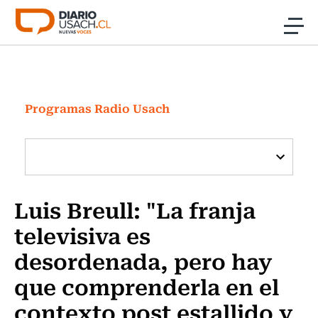
Click acá para ir directamente al contenido
Noticias
Investigación
Programas Radio Usach
Cultura
Programas Radio y TV Usach
Luis Breull: "La franja
televisiva es
desordenada, pero hay
que comprenderla en el
contexto post estallido y