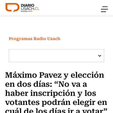
Click acá para ir directamente al contenido
Noticias
Investigación
Programas Radio Usach
Cultura
Programas Radio y TV Usach
Máximo Pavez y elección
en dos días: “No va a
haber inscripción y los
votantes podrán elegir en
cuál de los días ir a votar”