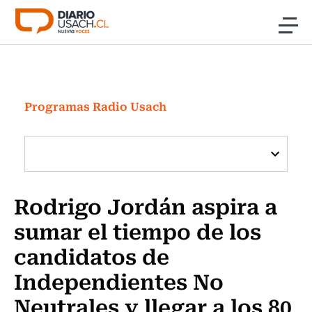
Click acá para ir directamente al contenido
Noticias
Investigación
Programas Radio Usach
Cultura
Programas Radio y TV Usach
Rodrigo Jordán aspira a
sumar el tiempo de los
candidatos de
Independientes No
Neutrales y llegar a los 80