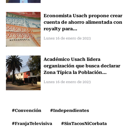
Economista Usach propone crear
cuenta de ahorro alimentada con
royalty para...
Lunes 16 de enero de 2023
Académico Usach lidera
organización que busca declarar
Zona Típica la Población...
Lunes 16 de enero de 2023
#Convención
#Independientes
#FranjaTelevisiva
#SinTacosNiCorbata