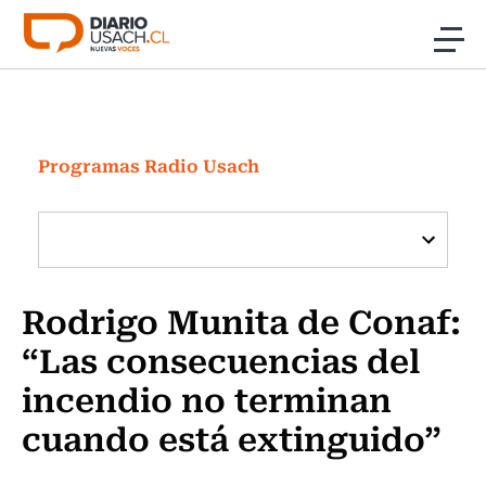
Click acá para ir directamente al contenido
Noticias
Investigación
Programas Radio Usach
Cultura
Programas Radio y TV Usach
Rodrigo Munita de Conaf:
“Las consecuencias del
incendio no terminan
cuando está extinguido”