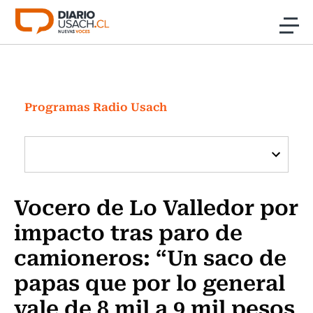
Click acá para ir directamente al contenido
Noticias
Investigación
Programas Radio Usach
Cultura
Programas Radio y TV Usach
Vocero de Lo Valledor por
impacto tras paro de
camioneros: “Un saco de
papas que por lo general
vale de 8 mil a 9 mil pesos