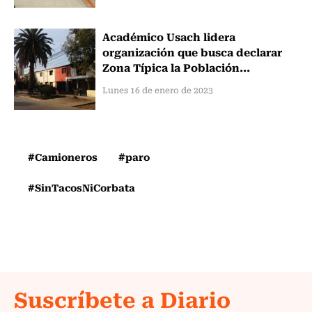
Académico Usach lidera
organización que busca declarar
Zona Típica la Población...
Lunes 16 de enero de 2023
#Camioneros
#paro
#SinTacosNiCorbata