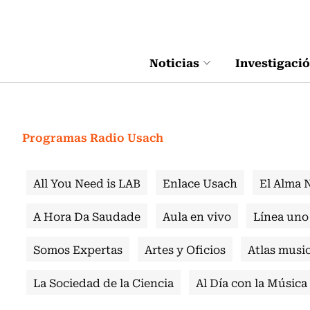
Click acá para ir directamente al contenido
Noticias
Investigaci
Programas Radio Usach
All You Need is LAB
Enlace Usach
El Alma 
A Hora Da Saudade
Aula en vivo
Línea uno
Somos Expertas
Artes y Oficios
Atlas music
La Sociedad de la Ciencia
Al Día con la Música