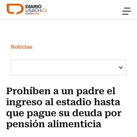
Click acá para ir directamente al contenido
Noticias
Investigación
Noticias
Cultura
Programas Radio y TV Usach
Prohíben a un padre el
ingreso al estadio hasta
que pague su deuda por
pensión alimenticia