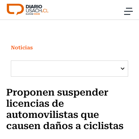
Click acá para ir directamente al contenido
Noticias
Investigación
Noticias
Cultura
Programas Radio y TV Usach
Proponen suspender
licencias de
automovilistas que
causen daños a ciclistas