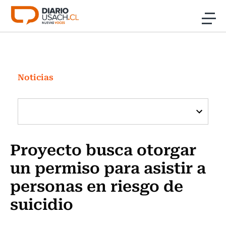
Click acá para ir directamente al contenido
Noticias
Investigación
Noticias
Cultura
Programas Radio y TV Usach
Proyecto busca otorgar
un permiso para asistir a
personas en riesgo de
suicidio