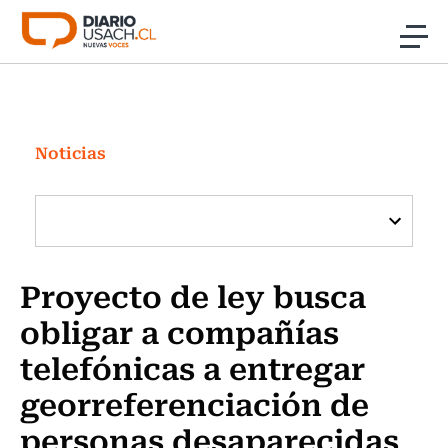
Click acá para ir directamente al contenido
Noticias
Investigación
Noticias
Cultura
Programas Radio y TV Usach
Proyecto de ley busca
obligar a compañías
telefónicas a entregar
georreferenciación de
personas desaparecidas