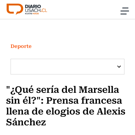
Click acá para ir directamente al contenido
Noticias
Investigación
Deporte
Cultura
Programas Radio y TV Usach
"¿Qué sería del Marsella
sin él?": Prensa francesa
llena de elogios de Alexis
Sánchez