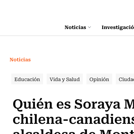
Click acá para ir directamente al contenido
Noticias
Investigaci
Noticias
Educación
Vida y Salud
Opinión
Ciuda
Quién es Soraya M
chilena-canadiens
alcaldesa de Mont