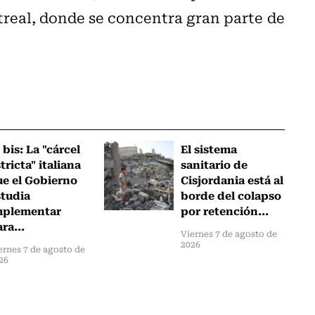
real, donde se concentra gran parte de
 bis: La "cárcel
El sistema
tricta" italiana
sanitario de
ue el Gobierno
Cisjordania está al
studia
borde del colapso
mplementar
por retención...
ra...
Viernes 7 de agosto de
2026
ernes 7 de agosto de
26