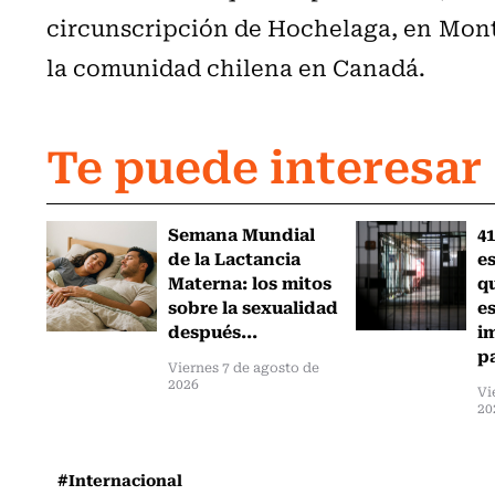
circunscripción de Hochelaga, en Mont
la comunidad chilena en Canadá.
Te puede interesar
Semana Mundial
41
de la Lactancia
es
Materna: los mitos
q
sobre la sexualidad
e
después...
i
pa
Viernes 7 de agosto de
2026
Vi
20
#Internacional