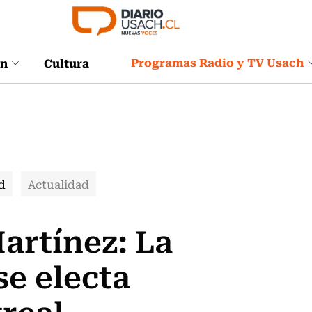
Programas Radio y TV Usach
ón
Cultura
d
Actualidad
artínez: La
e electa
real