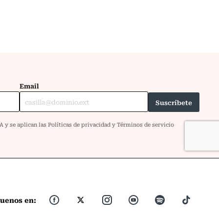
guenos en: