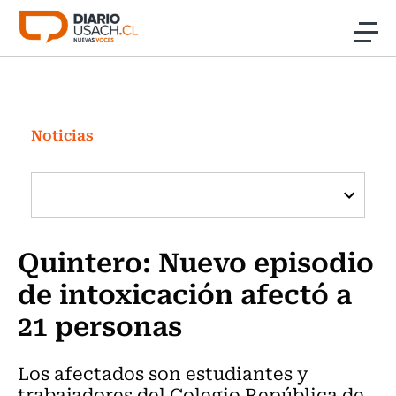
Click acá para ir directamente al contenido
Noticias
Investigación
Noticias
Cultura
Programas Radio y TV Usach
Quintero: Nuevo episodio
de intoxicación afectó a
21 personas
Los afectados son estudiantes y
trabajadores del Colegio República de