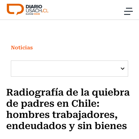
Click acá para ir directamente al contenido
Noticias
Investigación
Noticias
Cultura
Programas Radio y TV Usach
Radiografía de la quiebra
de padres en Chile:
hombres trabajadores,
endeudados y sin bienes