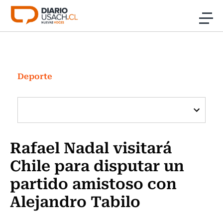
Click acá para ir directamente al contenido
Noticias
Investigación
Deporte
Cultura
Programas Radio y TV Usach
Rafael Nadal visitará
Chile para disputar un
partido amistoso con
Alejandro Tabilo