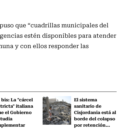
spuso que “cuadrillas municipales del
encias estén disponibles para atender
muna y con ellos responder las
 bis: La "cárcel
El sistema
tricta" italiana
sanitario de
ue el Gobierno
Cisjordania está al
studia
borde del colapso
mplementar
por retención...