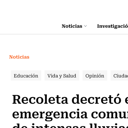
Click acá para ir directamente al contenido
Noticias
Investigaci
Noticias
Educación
Vida y Salud
Opinión
Ciuda
Recoleta decretó 
emergencia comun
de intensas lluvia