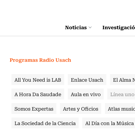
Click acá para ir directamente al contenido
Noticias
Investigaci
Programas Radio Usach
All You Need is LAB
Enlace Usach
El Alma 
A Hora Da Saudade
Aula en vivo
Línea uno
Somos Expertas
Artes y Oficios
Atlas music
La Sociedad de la Ciencia
Al Día con la Música