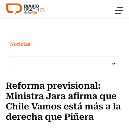
Click acá para ir directamente al contenido
Noticias
Investigación
Noticias
Cultura
Programas Radio y TV Usach
Reforma previsional:
Ministra Jara afirma que
Chile Vamos está más a la
derecha que Piñera