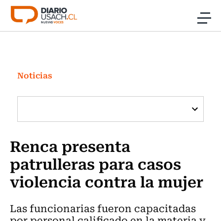
Click acá para ir directamente al contenido
Noticias
Investigación
Noticias
Cultura
Programas Radio y TV Usach
Renca presenta
patrulleras para casos
violencia contra la mujer
Las funcionarias fueron capacitadas
por personal calificado en la materia y