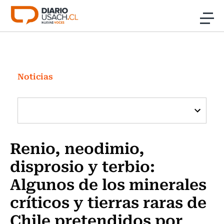
Click acá para ir directamente al contenido
Noticias
Investigación
Noticias
Cultura
Programas Radio y TV Usach
Renio, neodimio,
disprosio y terbio:
Algunos de los minerales
críticos y tierras raras de
Chile pretendidos por