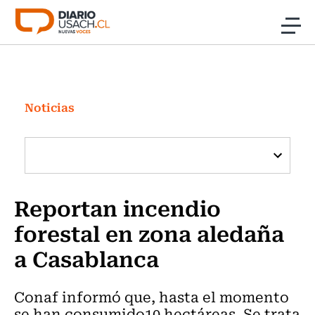
Click acá para ir directamente al contenido
Noticias
Investigación
Noticias
Cultura
Programas Radio y TV Usach
Reportan incendio
forestal en zona aledaña
a Casablanca
Conaf informó que, hasta el momento
se han consumido10 hectáreas. Se trata