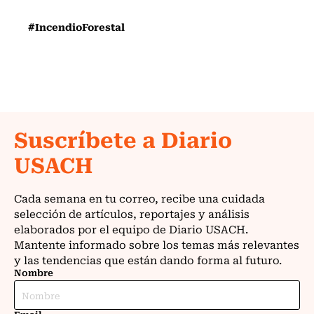
#IncendioForestal