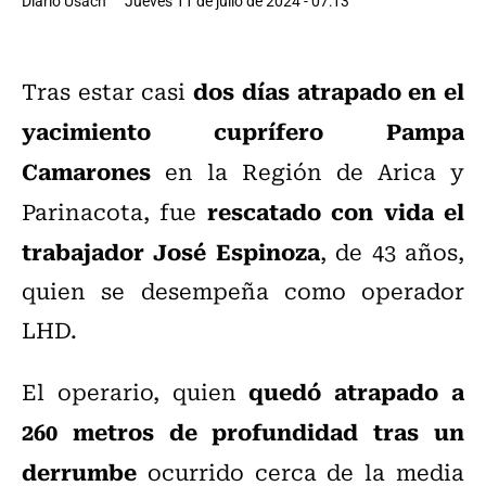
Diario Usach
Jueves 11 de julio de 2024 - 07:13
dos días atrapado
en el
Tras estar casi
yacimiento cuprífero
Pampa
Camarones
en la Región de Arica y
rescatado con vida el
Parinacota, fue
trabajador José Espinoza
, de 43 años,
quien se desempeña como operador
LHD.
quedó atrapado a
El operario, quien
260 metros de profundidad tras un
derrumbe
ocurrido cerca de la media