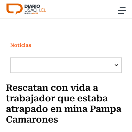
Click acá para ir directamente al contenido
Noticias
Investigación
Noticias
Cultura
Programas Radio y TV Usach
Rescatan con vida a
trabajador que estaba
atrapado en mina Pampa
Camarones