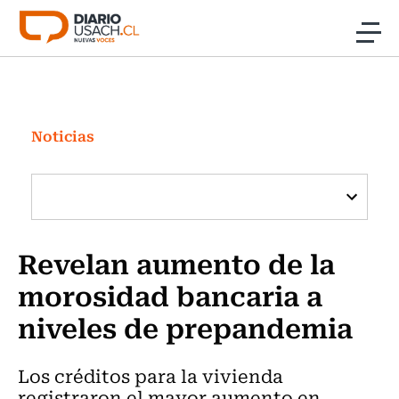
Click acá para ir directamente al contenido
Noticias
Investigación
Noticias
Cultura
Programas Radio y TV Usach
Revelan aumento de la
morosidad bancaria a
niveles de prepandemia
Los créditos para la vivienda
registraron el mayor aumento en