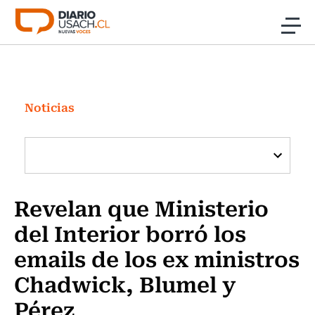
Click acá para ir directamente al contenido
Noticias
Investigación
Noticias
Cultura
Programas Radio y TV Usach
Revelan que Ministerio
del Interior borró los
emails de los ex ministros
Chadwick, Blumel y
Pérez