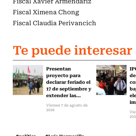
Fiscal Xavier Armendáriz
Fiscal Ximena Chong
Fiscal Claudia Perivancich
Te puede interesar
Presentan
IP
proyecto para
de
declarar feriado el
co
17 de septiembre y
ba
extender las...
el
im
Viernes 7 de agosto de
2026
Vie
20
#política
#Luis Hermosilla