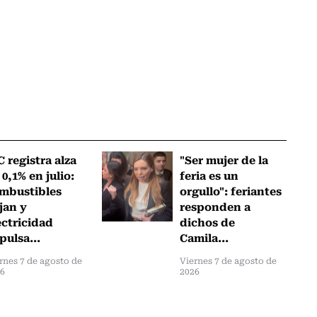
C registra alza
"Ser mujer de la
 0,1% en julio:
feria es un
mbustibles
orgullo": feriantes
jan y
responden a
ectricidad
dichos de
pulsa...
Camila...
rnes 7 de agosto de
Viernes 7 de agosto de
26
2026