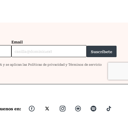
guenos en: