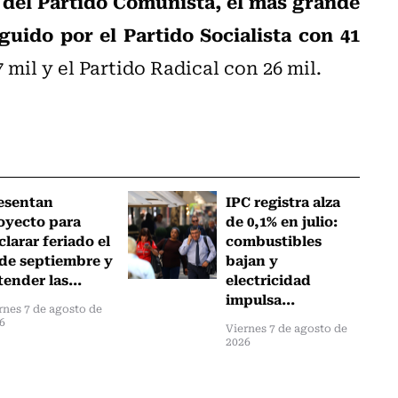
 del Partido Comunista, el más grande
guido por el Partido Socialista con 41
mil y el Partido Radical con 26 mil.
esentan
IPC registra alza
oyecto para
de 0,1% en julio:
clarar feriado el
combustibles
 de septiembre y
bajan y
tender las...
electricidad
impulsa...
rnes 7 de agosto de
6
Viernes 7 de agosto de
2026