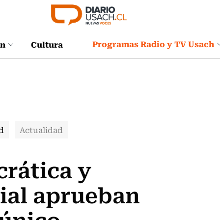
Programas Radio y TV Usach
ón
Cultura
d
Actualidad
rática y
ial aprueban
 único