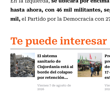
se ubicará por encima
En la izquierda,
hasta ahora, con 46 mil militantes, se
mil,
el Partido por la Democracia con 27 
Te puede interesar
El sistema
Pr
sanitario de
pr
Cisjordania está al
de
borde del colapso
17
por retención...
ex
Viernes 7 de agosto de
Vie
2026
202