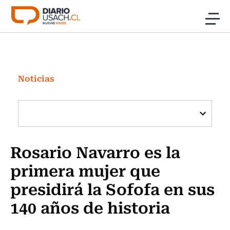
Click acá para ir directamente al contenido
Noticias
Investigación
Noticias
Cultura
Programas Radio y TV Usach
Rosario Navarro es la
primera mujer que
presidirá la Sofofa en sus
140 años de historia