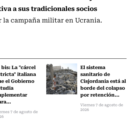
iva a sus tradicionales socios
r la campaña militar en Ucrania.
 bis: La "cárcel
El sistema
tricta" italiana
sanitario de
ue el Gobierno
Cisjordania está al
studia
borde del colapso
mplementar
por retención...
ra...
Viernes 7 de agosto de
2026
ernes 7 de agosto de
26