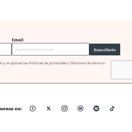
guenos en: