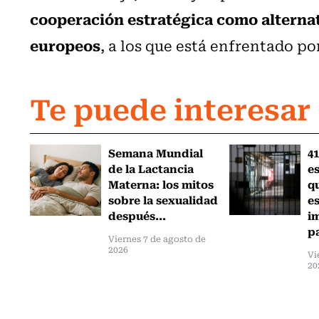
cooperación estratégica como alternat
europeos
, a los que está enfrentado po
Te puede interesar
Semana Mundial
41
de la Lactancia
es
Materna: los mitos
q
sobre la sexualidad
e
después...
i
pa
Viernes 7 de agosto de
2026
Vi
20