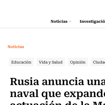
Click acá para ir directamente al contenido
Noticias
Investigaci
Noticias
Educación
Vida y Salud
Opinión
Ciuda
Rusia anuncia un
naval que expand
actuación de la M