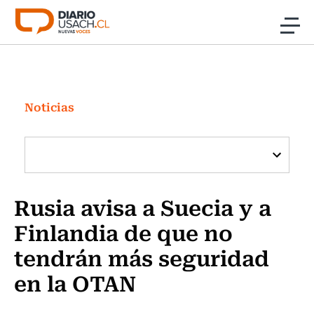
Click acá para ir directamente al contenido
Noticias
Investigación
Noticias
Cultura
Programas Radio y TV Usach
Rusia avisa a Suecia y a
Finlandia de que no
tendrán más seguridad
en la OTAN