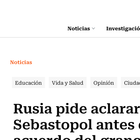
Click acá para ir directamente al contenido
Noticias
Investigaci
Noticias
Educación
Vida y Salud
Opinión
Ciuda
Rusia pide aclara
Sebastopol antes 
acuerdo del gran