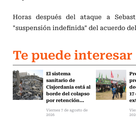
Horas después del ataque a Sebast
"suspensión indefinida" del acuerdo de
Te puede interesar
El sistema
Pr
sanitario de
pr
Cisjordania está al
de
borde del colapso
17
por retención...
ex
Viernes 7 de agosto de
Vie
2026
202