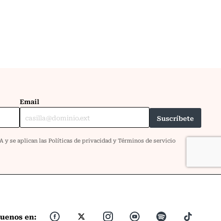
guenos en: