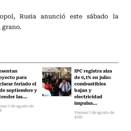
opol, Rusia anunció este sábado la
l grano.
esentan
IPC registra alza
oyecto para
de 0,1% en julio:
clarar feriado el
combustibles
 de septiembre y
bajan y
tender las...
electricidad
impulsa...
rnes 7 de agosto de
6
Viernes 7 de agosto de
2026