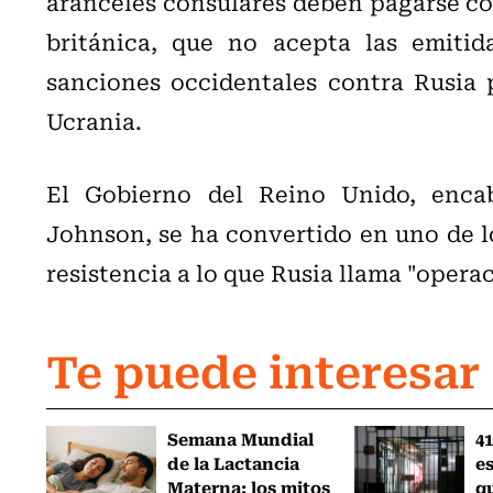
aranceles consulares deben pagarse co
británica, que no acepta las emitid
sanciones occidentales contra Rusia p
Ucrania.
El Gobierno del Reino Unido, encab
Johnson, se ha convertido en uno de lo
resistencia a lo que Rusia llama "operac
Te puede interesar
Semana Mundial
41
de la Lactancia
es
Materna: los mitos
q