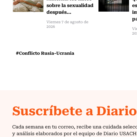
sobre la sexualidad
e
después...
i
pa
Viernes 7 de agosto de
2026
Vi
20
#Conflicto Rusia-Ucrania