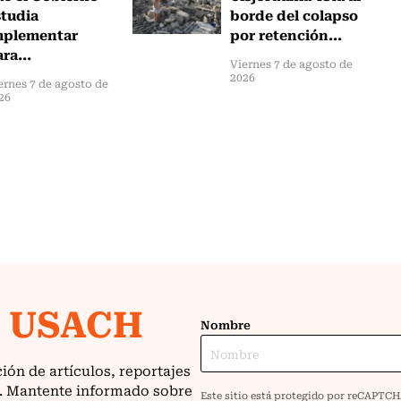
studia
borde del colapso
mplementar
por retención...
ra...
Viernes 7 de agosto de
2026
ernes 7 de agosto de
26