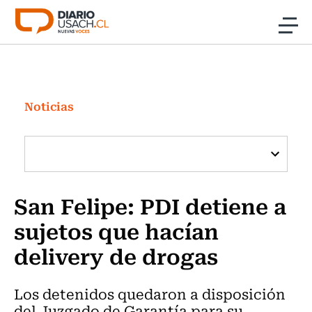
Click acá para ir directamente al contenido
Noticias
Investigación
Noticias
Cultura
Programas Radio y TV Usach
San Felipe: PDI detiene a
sujetos que hacían
delivery de drogas
Los detenidos quedaron a disposición
del Juzgado de Garantía para su