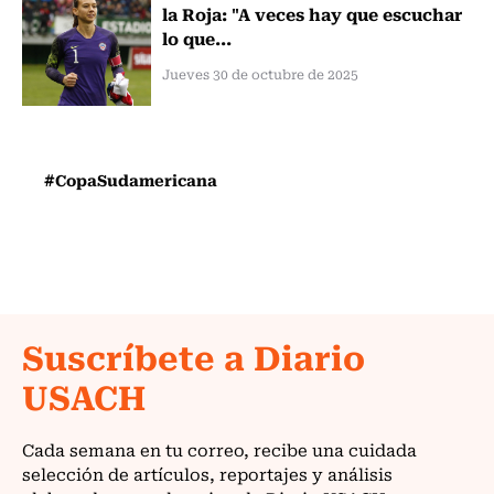
la Roja: "A veces hay que escuchar
lo que...
Jueves 30 de octubre de 2025
#CopaSudamericana