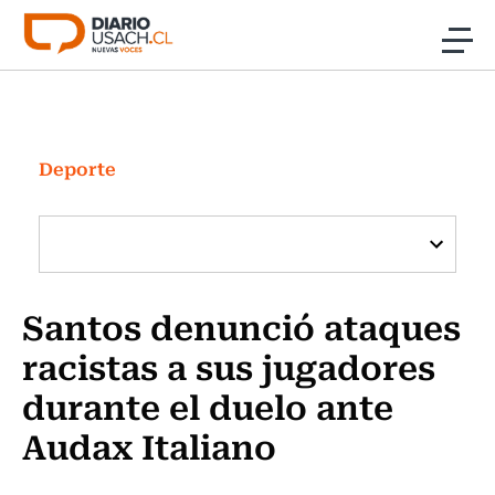
Click acá para ir directamente al contenido
Noticias
Investigación
Deporte
Cultura
Programas Radio y TV Usach
Santos denunció ataques
racistas a sus jugadores
durante el duelo ante
Audax Italiano