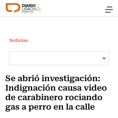
Click acá para ir directamente al contenido
Noticias
Investigación
Noticias
Cultura
Programas Radio y TV Usach
Se abrió investigación:
Indignación causa video
de carabinero rociando
gas a perro en la calle