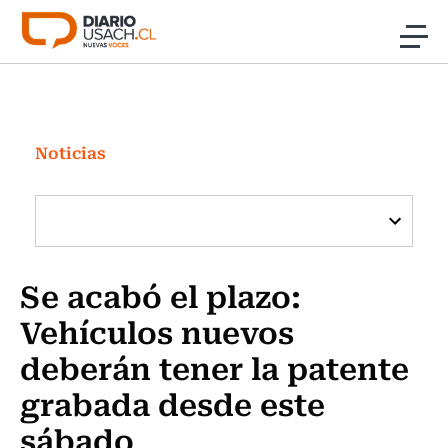
Click acá para ir directamente al contenido
Noticias
Investigación
Noticias
Cultura
Programas Radio y TV Usach
Se acabó el plazo:
Vehículos nuevos
deberán tener la patente
grabada desde este
sábado