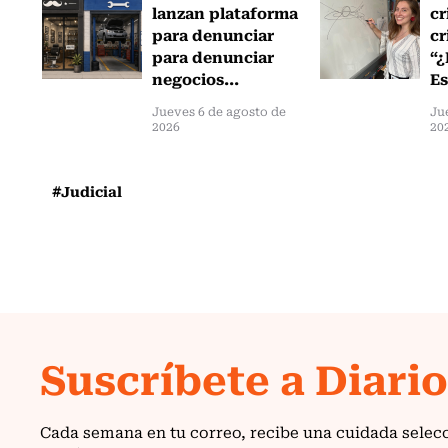
lanzan plataforma
cr
para denunciar
cr
para denunciar
“¿
negocios...
Es
Jueves 6 de agosto de
Ju
2026
20
#Judicial