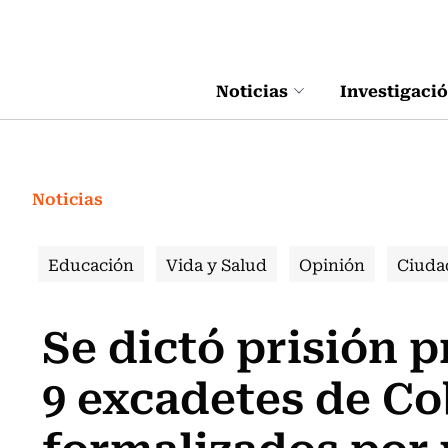
Click acá para ir directamente al contenido
Noticias
Investigaci
Noticias
Educación
Vida y Salud
Opinión
Ciuda
Se dictó prisión p
9 excadetes de Co
formalizados por 