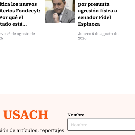
itica los nuevos
por presunta
iterios Fondecyt:
agresión física a
Por qué el
senador Fidel
tado está...
Espinoza
eves 6 de agosto de
Jueves 6 de agosto de
26
2026