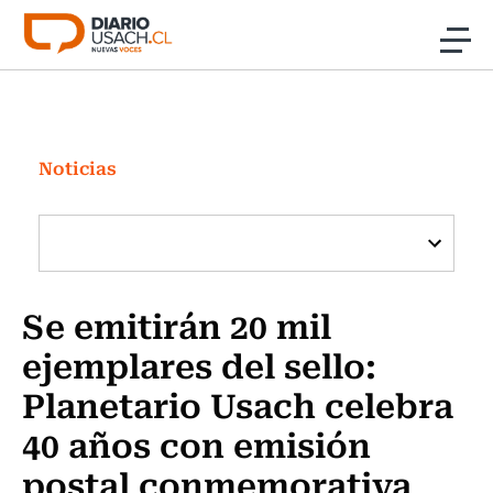
Click acá para ir directamente al contenido
Noticias
Investigación
Noticias
Cultura
Programas Radio y TV Usach
Se emitirán 20 mil
ejemplares del sello:
Planetario Usach celebra
40 años con emisión
postal conmemorativa