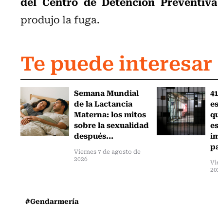
del Centro de Detención Preventiva
produjo la fuga.
Te puede interesar
Semana Mundial
41
de la Lactancia
es
Materna: los mitos
q
sobre la sexualidad
e
después...
i
pa
Viernes 7 de agosto de
2026
Vi
20
#Gendarmería