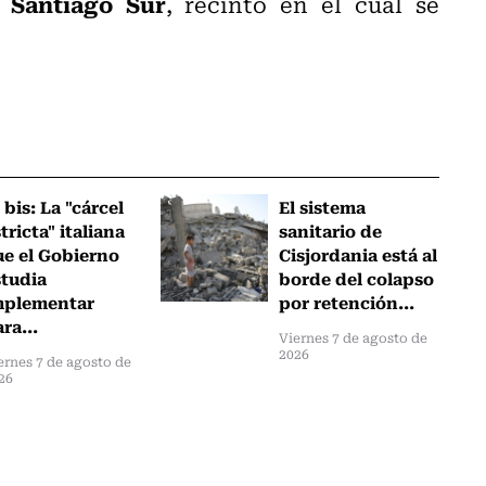
 Santiago Sur
, recinto en el cual se
 bis: La "cárcel
El sistema
tricta" italiana
sanitario de
ue el Gobierno
Cisjordania está al
studia
borde del colapso
mplementar
por retención...
ra...
Viernes 7 de agosto de
2026
ernes 7 de agosto de
26