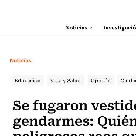
Click acá para ir directamente al contenido
Noticias
Investigaci
Noticias
Educación
Vida y Salud
Opinión
Ciuda
Se fugaron vesti
gendarmes: Quién
peligrosos reos q